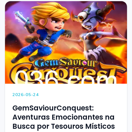
2026-05-24
GemSaviourConquest:
Aventuras Emocionantes na
Busca por Tesouros Místicos