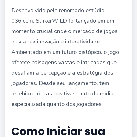
Desenvolvido pelo renomado estúdio
036.com, StrikerWILD foi lançado em um
momento crucial onde o mercado de jogos
busca por inovação e interatividade.
Ambientado em um futuro distópico, o jogo
oferece paisagens vastas e intricadas que
desafiam a percepção e a estratégia dos
jogadores. Desde seu lançamento, tem
recebido críticas positivas tanto da mídia
especializada quanto dos jogadores.
Como Iniciar sua