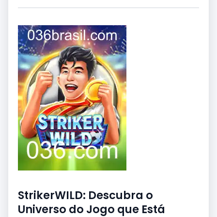
StrikerWILD: Descubra o
Universo do Jogo que Está