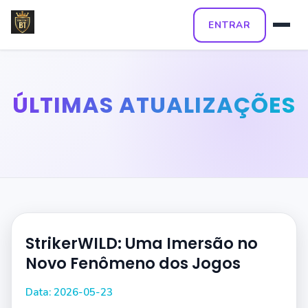
ENTRAR
PESCA
ÚLTIMAS ATUALIZAÇÕES
JOGOS DE BINGO
CAÇA-NÍQUEIS
CAÇA-NÍQUEIS ONLINE
PROMOÇÕES
NOTÍCIAS DO SETOR
StrikerWILD: Uma Imersão no
Novo Fenômeno dos Jogos
Data: 2026-05-23