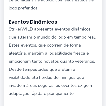
jogo preferidos.
Eventos Dinâmicos
StrikerWILD apresenta eventos dinâmicos
que alteram o mundo do jogo em tempo real.
Estes eventos, que ocorrem de forma
aleatória, mantêm a jogabilidade fresca e
emocionam tanto novatos quanto veteranos.
Desde tempestades que afetam a
visibilidade até hordas de inimigos que
invadem áreas seguras, os eventos exigem
adaptação rápida e planejamento.