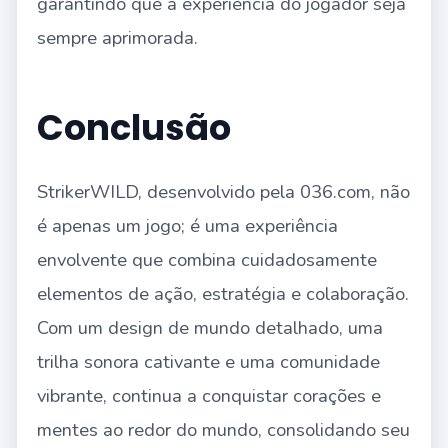
garantindo que a experiência do jogador seja
sempre aprimorada.
Conclusão
StrikerWILD, desenvolvido pela 036.com, não
é apenas um jogo; é uma experiência
envolvente que combina cuidadosamente
elementos de ação, estratégia e colaboração.
Com um design de mundo detalhado, uma
trilha sonora cativante e uma comunidade
vibrante, continua a conquistar corações e
mentes ao redor do mundo, consolidando seu