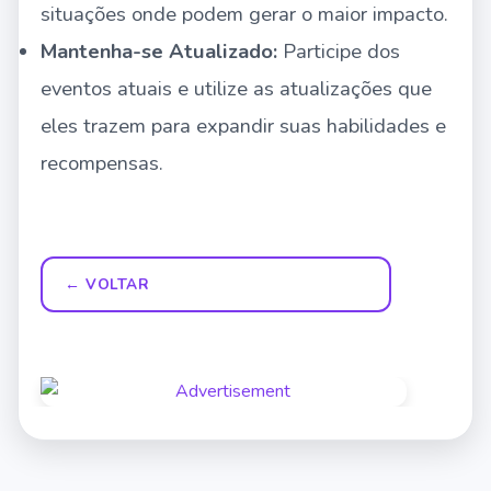
situações onde podem gerar o maior impacto.
Mantenha-se Atualizado:
Participe dos
eventos atuais e utilize as atualizações que
eles trazem para expandir suas habilidades e
recompensas.
← VOLTAR