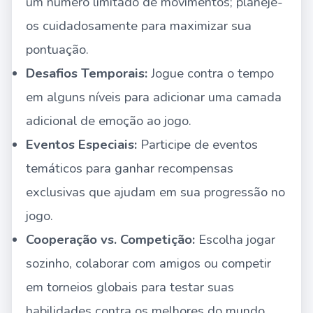
um número limitado de movimentos; planeje-
os cuidadosamente para maximizar sua
pontuação.
Desafios Temporais:
Jogue contra o tempo
em alguns níveis para adicionar uma camada
adicional de emoção ao jogo.
Eventos Especiais:
Participe de eventos
temáticos para ganhar recompensas
exclusivas que ajudam em sua progressão no
jogo.
Cooperação vs. Competição:
Escolha jogar
sozinho, colaborar com amigos ou competir
em torneios globais para testar suas
habilidades contra os melhores do mundo.