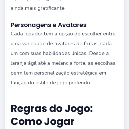
ainda mais gratificante.
Personagens e Avatares
Cada jogador tem a opção de escolher entre
uma variedade de avatares de frutas, cada
um com suas habilidades únicas. Desde a
laranja ágil até a melancia forte, as escolhas
permitem personalização estratégica em
função do estilo de jogo preferido.
Regras do Jogo:
Como Jogar