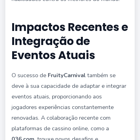
Impactos Recentes e
Integração de
Eventos Atuais
O sucesso de
FruityCarnival
também se
deve à sua capacidade de adaptar e integrar
eventos atuais, proporcionando aos
jogadores experiências constantemente
renovadas. A colaboração recente com
plataformas de cassino online, como a
036.com
, trouxe novos desafios e