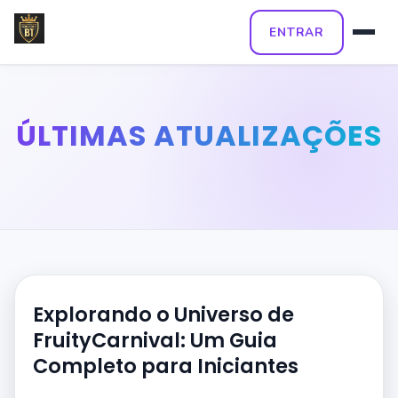
ENTRAR
PESCA
ÚLTIMAS ATUALIZAÇÕES
JOGOS DE BINGO
CAÇA-NÍQUEIS
CAÇA-NÍQUEIS ONLINE
PROMOÇÕES
NOTÍCIAS DO SETOR
Explorando o Universo de
FruityCarnival: Um Guia
Completo para Iniciantes