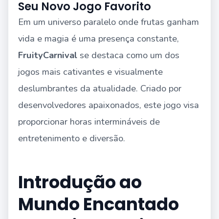
Seu Novo Jogo Favorito
Em um universo paralelo onde frutas ganham
vida e magia é uma presença constante,
FruityCarnival
se destaca como um dos
jogos mais cativantes e visualmente
deslumbrantes da atualidade. Criado por
desenvolvedores apaixonados, este jogo visa
proporcionar horas intermináveis de
entretenimento e diversão.
Introdução ao
Mundo Encantado