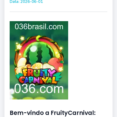
Data: 2026-06-01
Bem-vindo a FruityCarnival: