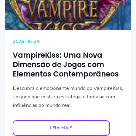
2026-06-29
VampireKiss: Uma Nova
Dimensão de Jogos com
Elementos Contemporâneos
Descubra o emocionante mundo do VampireKiss,
um jogo que mistura estratégia e fantasia com
influências do mundo real.
LEIA MAIS