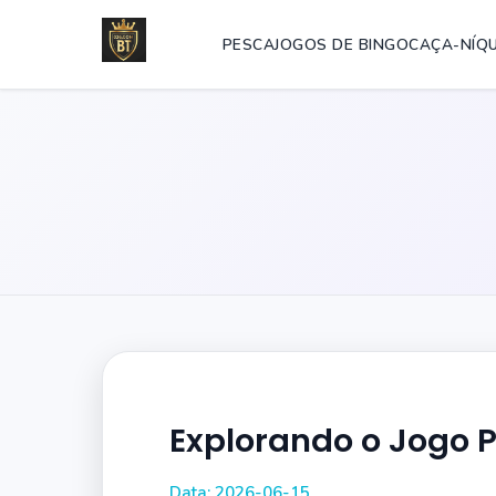
PESCA
JOGOS DE BINGO
CAÇA-NÍQU
Explorando o Jogo 
Data: 2026-06-15