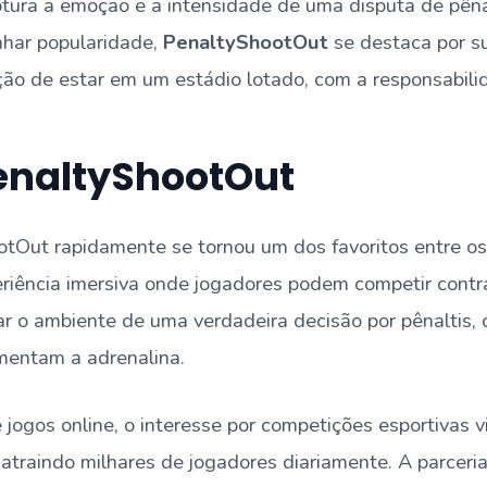
tura a emoção e a intensidade de uma disputa de pên
nhar popularidade,
PenaltyShootOut
se destaca por s
ção de estar em um estádio lotado, com a responsabili
enaltyShootOut
Out rapidamente se tornou um dos favoritos entre os 
eriência imersiva onde jogadores podem competir contra
r o ambiente de uma verdadeira decisão por pênaltis, 
mentam a adrenalina.
gos online, o interesse por competições esportivas vir
atraindo milhares de jogadores diariamente. A parceri