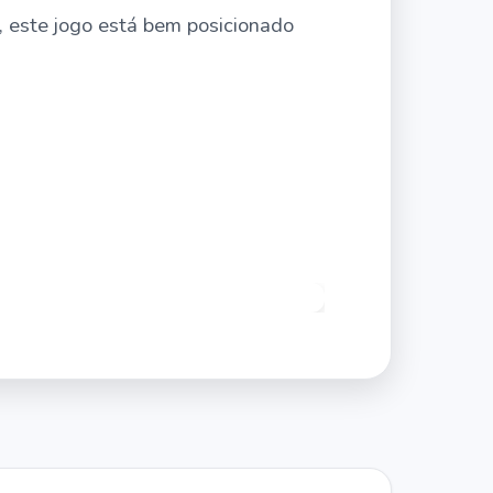
 este jogo está bem posicionado