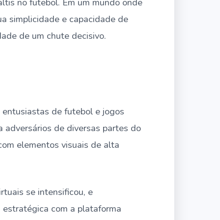
altis no futebol. Em um mundo onde
ua simplicidade e capacidade de
dade de um chute decisivo.
entusiastas de futebol e jogos
 adversários de diversas partes do
com elementos visuais de alta
tuais se intensificou, e
a estratégica com a plataforma