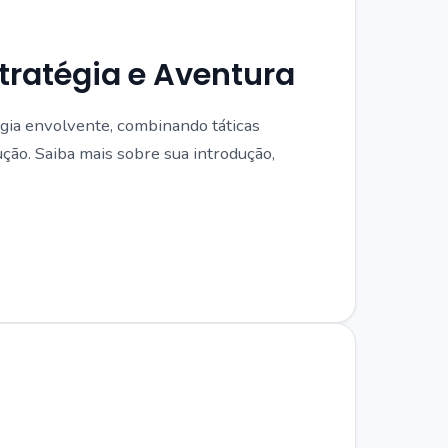
stratégia e Aventura
égia envolvente, combinando táticas
ção. Saiba mais sobre sua introdução,