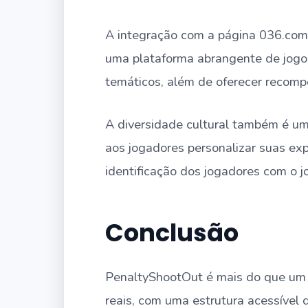
A integração com a página 036.com 
uma plataforma abrangente de jogos
temáticos, além de oferecer recomp
A diversidade cultural também é um
aos jogadores personalizar suas ex
identificação dos jogadores com o 
Conclusão
PenaltyShootOut é mais do que um 
reais, com uma estrutura acessível