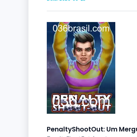
PenaltyShootOut: Um Mergu