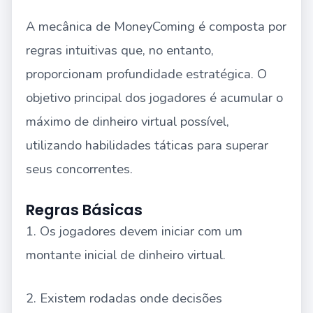
A mecânica de MoneyComing é composta por
regras intuitivas que, no entanto,
proporcionam profundidade estratégica. O
objetivo principal dos jogadores é acumular o
máximo de dinheiro virtual possível,
utilizando habilidades táticas para superar
seus concorrentes.
Regras Básicas
1. Os jogadores devem iniciar com um
montante inicial de dinheiro virtual.
2. Existem rodadas onde decisões