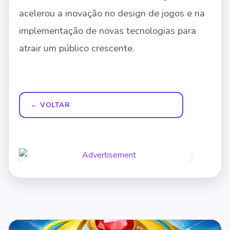
acelerou a inovação no design de jogos e na
implementação de novas tecnologias para
atrair um público crescente.
← VOLTAR