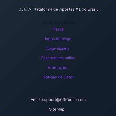
036: A Plataforma de Apostas #1 do Brasil
Links rápidos
Pesca
Jogos de bingo
Caça-níqueis
Caça-níqueis online
Promoções
Notícias do Setor
Contate-nos
Email: support@036brasil.com
SiteMap