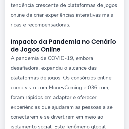
tendência crescente de plataformas de jogos
online de criar experiências interativas mais
ricas e recompensadoras.
Impacto da Pandemia no Cenário
de Jogos Online
A pandemia de COVID-19, embora
desafiadora, expandiu o alcance das
plataformas de jogos. Os consórcios online,
como visto com MoneyComing e 036.com,
foram rápidos em adaptar e oferecer
experiências que ajudaram as pessoas a se
conectarem e se divertirem em meio ao
isolamento social. Este fenômeno global