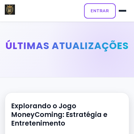
ENTRAR
PESCA
ÚLTIMAS ATUALIZAÇÕES
JOGOS DE BINGO
CAÇA-NÍQUEIS
CAÇA-NÍQUEIS ONLINE
PROMOÇÕES
NOTÍCIAS DO SETOR
Explorando o Jogo
MoneyComing: Estratégia e
Entretenimento