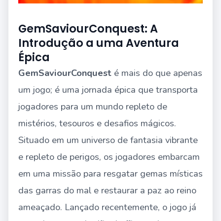
GemSaviourConquest: A
Introdução a uma Aventura
Épica
GemSaviourConquest
é mais do que apenas
um jogo; é uma jornada épica que transporta
jogadores para um mundo repleto de
mistérios, tesouros e desafios mágicos.
Situado em um universo de fantasia vibrante
e repleto de perigos, os jogadores embarcam
em uma missão para resgatar gemas místicas
das garras do mal e restaurar a paz ao reino
ameaçado. Lançado recentemente, o jogo já