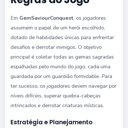
Em
GemSaviourConquest
, os jogadores
assumem o papel de um herói escolhido,
dotado de habilidades únicas para enfrentar
desafios e derrotar inimigos. O objetivo
principal é coletar todas as gemas sagradas
espalhadas pelo mundo do jogo, cada uma
guardada por um guardião formidable. Para
ter sucesso, os jogadores devem navegar por
níveis difíceis, superar quebra-cabeças
intrincados e derrotar criaturas místicas.
Estratégia e Planejamento