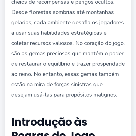
cheios de recompensas e perigos ocultos.
Desde florestas sombrias até montanhas
geladas, cada ambiente desafia os jogadores
a usar suas habilidades estratégicas e
coletar recursos valiosos. No coração do jogo,
são as gemas preciosas que mantêm o poder
de restaurar o equilíbrio e trazer prosperidade
ao reino. No entanto, essas gemas também
estão na mira de forças sinistras que
desejam usá-las para propósitos malignos.
Introdução às
Regras do Jogo