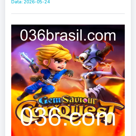
Data: 2026-05-24