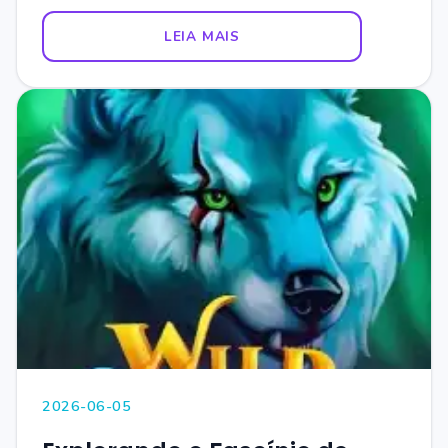
LEIA MAIS
2026-06-05