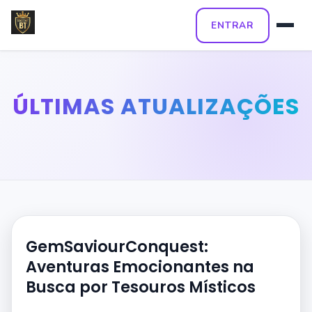
ENTRAR
PESCA
ÚLTIMAS ATUALIZAÇÕES
JOGOS DE BINGO
CAÇA-NÍQUEIS
CAÇA-NÍQUEIS ONLINE
PROMOÇÕES
NOTÍCIAS DO SETOR
GemSaviourConquest:
Aventuras Emocionantes na
Busca por Tesouros Místicos