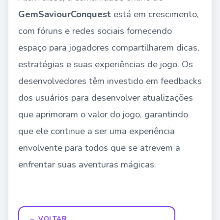
GemSaviourConquest
está em crescimento,
com fóruns e redes sociais fornecendo
espaço para jogadores compartilharem dicas,
estratégias e suas experiências de jogo. Os
desenvolvedores têm investido em feedbacks
dos usuários para desenvolver atualizações
que aprimoram o valor do jogo, garantindo
que ele continue a ser uma experiência
envolvente para todos que se atrevem a
enfrentar suas aventuras mágicas.
← VOLTAR