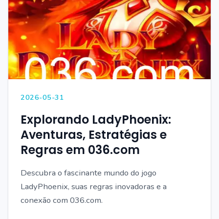
2026-05-31
Explorando LadyPhoenix:
Aventuras, Estratégias e
Regras em 036.com
Descubra o fascinante mundo do jogo
LadyPhoenix, suas regras inovadoras e a
conexão com 036.com.