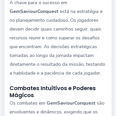
A chave para o sucesso em
GemSaviourConquest
está na estratégia e
no planejamento cuidadoso. Os jogadores
devem decidir quais caminhos seguir, quais
recursos reunir e como superar os desafios
que encontram. As decisões estratégicas
tomadas ao longo da jornada impactam
diretamente o resultado da missão, testando
a habilidade e a paciência de cada jogador.
Combates Intuitivos e Poderes
Mágicos
Os combates em
GemSaviourConquest
são
envolventes e dinâmicos, exigindo que os