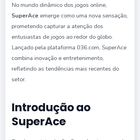
No mundo dinâmico dos jogos online,
SuperAce
emerge como uma nova sensação,
prometendo capturar a atenção dos
entusiastas de jogos ao redor do globo.
Lançado pela plataforma 036.com, SuperAce
combina inovação e entretenimento,
refletindo as tendências mais recentes do
setor.
Introdução ao
SuperAce