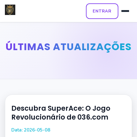
ENTRAR
PESCA
ÚLTIMAS ATUALIZAÇÕES
JOGOS DE BINGO
CAÇA-NÍQUEIS
CAÇA-NÍQUEIS ONLINE
PROMOÇÕES
NOTÍCIAS DO SETOR
Descubra SuperAce: O Jogo
Revolucionário de 036.com
Data: 2026-05-08