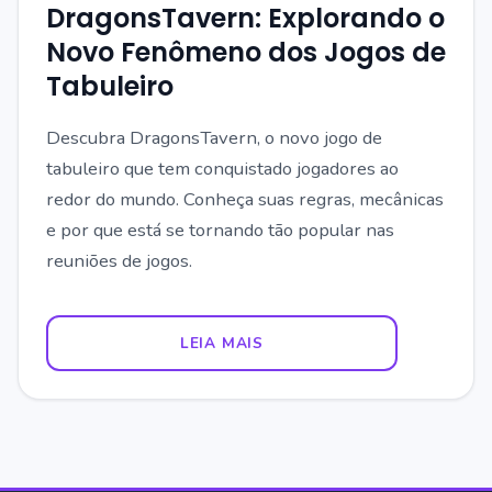
DragonsTavern: Explorando o
Novo Fenômeno dos Jogos de
Tabuleiro
Descubra DragonsTavern, o novo jogo de
tabuleiro que tem conquistado jogadores ao
redor do mundo. Conheça suas regras, mecânicas
e por que está se tornando tão popular nas
reuniões de jogos.
LEIA MAIS